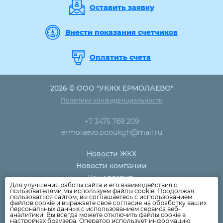
Оставить заявку
Внести показания счетчиков
Оплатить счета
2026 © ООО "УКЖХ ЕРМОЛАЕВО"
Политика конфиденциальности
+7 3475 769 209
ermolaevo.oooukgh@mail.ru
Новости ЖКХ
Новости компании
Как оплатить
Для улучшения работы сайта и его взаимодействия с
Дома
пользователями мы используем файлы cookie. Продолжая
пользоваться сайтом, вы соглашаетесь с использованием
Раскрытие информации
файлов cookie и выражаете своё согласие на обработку ваших
персональных данных с использованием сервиса веб-
Вопросы
аналитики. Вы всегда можете отключить файлы cookie в
настройках браузера. Оператор использует информацию,