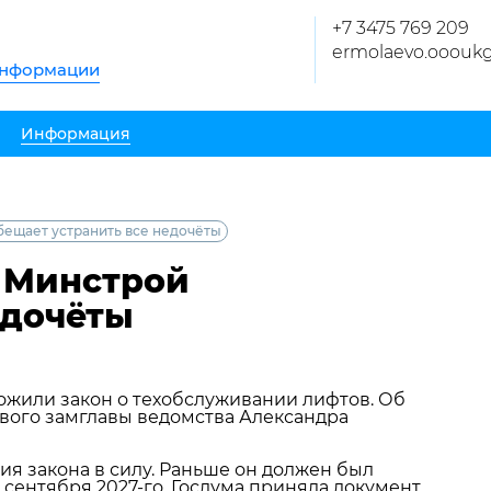
+7 3475 769 209
ermolaevo.ooouk
информации
Информация
бещает устранить все недочёты
: Минстрой
едочёты
ожили закон о техобслуживании лифтов. Об
рвого замглавы ведомства Александра
я закона в силу. Раньше он должен был
1 сентября 2027‑го. Госдума приняла документ