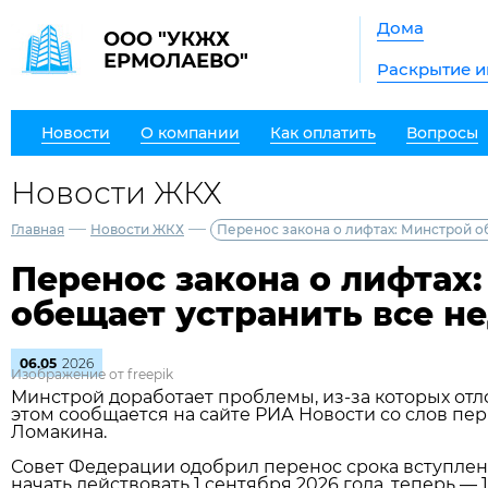
Дома
ООО "УКЖХ
ЕРМОЛАЕВО"
Раскрытие 
Новости
О компании
Как оплатить
Вопросы
Новости ЖКХ
—
—
Главная
Новости ЖКХ
Перенос закона о лифтах: Минстрой о
Перенос закона о лифтах
обещает устранить все н
06.05
2026
Изображение от freepik
Минстрой доработает проблемы, из‑за которых отл
этом сообщается на сайте РИА Новости со слов пе
Ломакина.
Совет Федерации одобрил перенос срока вступлени
начать действовать 1 сентября 2026 года, теперь — 