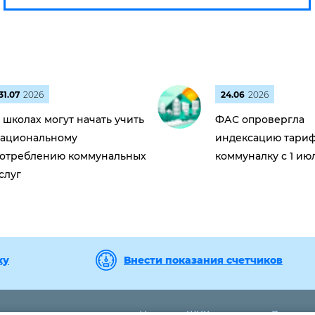
31.07
2026
24.06
2026
 школах могут начать учить
ФАС опровергла
ациональному
индексацию тариф
отреблению коммунальных
коммуналку с 1 ию
слуг
ку
Внести показания счетчиков
Новости ЖКХ
Дома